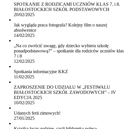
SPOTKANIE Z RODZICAMI UCZNIÓW KLAS 7. i 8.
BIAŁOSTOCKICH SZKÓŁ PODSTAWOWYCH
20/02/2025
Jak wygląda praca fotografa? Kolejny film o naszej
absolwentce
14/02/2025
„Na co zwrócić uwagę, gdy dziecko wybiera szkołę
ponadpodstawową?” – spotkanie dla rodziców uczniów klas
7 i 8
12/02/2025
Spotkania informacyjne KKZ
11/02/2025
ZAPROSZENIE DO UDZIAŁU W „FESTIWALU
BIAŁOSTOCKICH SZKÓŁ ZAWODOWYCH” – IV
EDYCJA 2025
10/02/2025
Udanych ferii zimowych!
27/01/2025
Książka łączy rodzinę, czyli biblioteka poleca