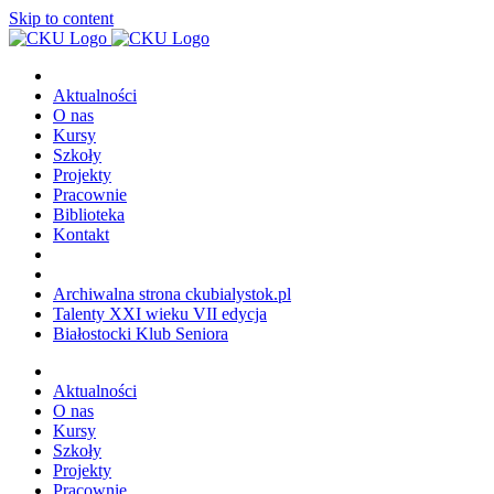
Uwaga:
Skip to content
ta
witryna
zawiera
system
Aktualności
dostępności.
O nas
Kursy
Szkoły
Projekty
Pracownie
Biblioteka
Kontakt
Archiwalna strona ckubialystok.pl
Talenty XXI wieku VII edycja
Białostocki Klub Seniora
Aktualności
O nas
Kursy
Szkoły
Projekty
Pracownie