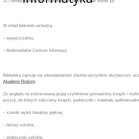
aby
32 i umiejscowiona jest na pierwszym piętrze w sali numer
13
.
otworzyć
menu
dostępności.
W skład biblioteki wchodzą:
– wypożyczalnia,
– Multimedialne Centrum Informacji.
Biblioteka zajmuje się udostępnianiem zbiorów wszystkim słuchaczom, u
Akademii Rodziny
.
Ze względu na zróżnicowaną grupę czytelników gromadzimy książki i mult
pozycji, do których zaliczamy książki, podręczniki i materiały audiowizua
– szeroki wybór literatury pięknej,
– lektury szkolne,
– podręczniki szkolne,