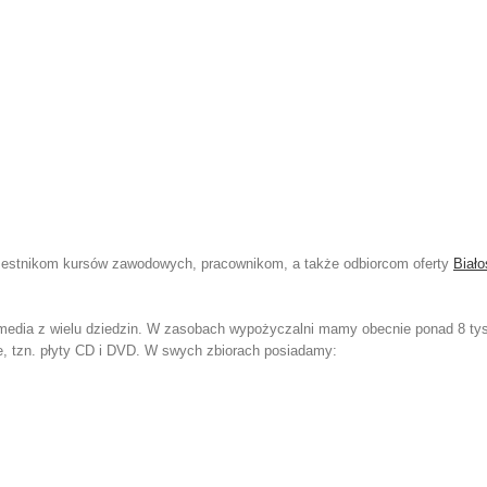
czestnikom kursów zawodowych, pracownikom, a także odbiorcom oferty
Biało
imedia z wielu dziedzin. W zasobach wypożyczalni mamy obecnie ponad 8 ty
lne, tzn. płyty CD i DVD. W swych zbiorach posiadamy: