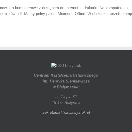
anowiska komputerowe z dostępem do Internetu i drukarki. Na komputerach
nik plików pdf. Mamy pełny pakiet Microsoft Office. W obsłudze sprzętu kom
Centrum Kształcenia Ustawicznego
im. Henryka Sienkiewicza
w Białymstoku
ul. Ciepła 32
15-472 Białystok
sekretariat@ckubialystok.pl