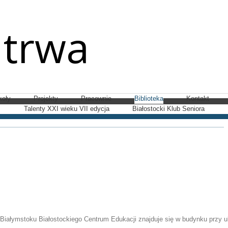
 trwa
koły
Projekty
Pracownie
Biblioteka
Kontakt
Talenty XXI wieku VII edycja
Białostocki Klub Seniora
iałymstoku Białostockiego Centrum Edukacji znajduje się w budynku przy ul