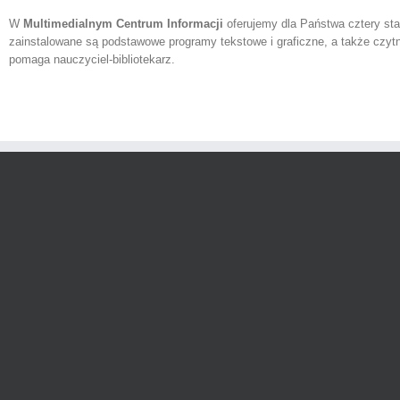
W
Multimedialnym Centrum Informacji
oferujemy dla Państwa cztery st
zainstalowane są podstawowe programy tekstowe i graficzne, a także czyt
pomaga nauczyciel-bibliotekarz.