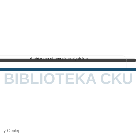
Archiwalna strona ckubialystok.pl
BIBLIOTEKA CKU
icy Ciepłej