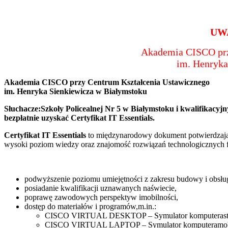
UW
Akademia CISCO prz
im. Henryka
Akademia CISCO przy Centrum Kształcenia Ustawicznego
im. Henryka Sienkiewicza w Białymstoku
Słuchacze:Szkoły Policealnej Nr 5 w Białymstoku i kwalifikac
bezpłatnie uzyskać Certyfikat IT Essentials.
Certyfikat IT Essentials
to międzynarodowy dokument potwierdzając
wysoki poziom wiedzy oraz znajomość rozwiązań technologicznych
podwyższenie poziomu umiejętności z zakresu budowy i obsłu
posiadanie kwalifikacji uznawanych naświecie,
poprawę zawodowych perspektyw imobilności,
dostęp do materiałów i programów,m.in.:
CISCO VIRTUAL DESKTOP – Symulator komputerasta
CISCO VIRTUAL LAPTOP – Symulator komputeramob