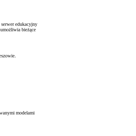
y serwer edukacyjny
umożliwia bieżące
eszowie.
towanymi modelami