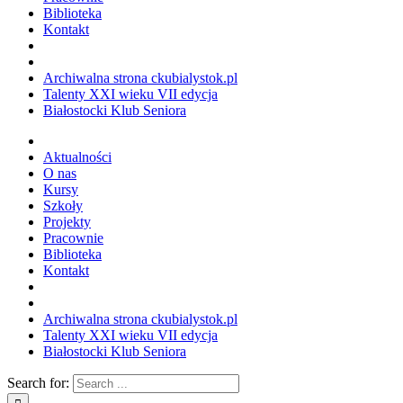
dostępności.
Biblioteka
Kontakt
Archiwalna strona ckubialystok.pl
Talenty XXI wieku VII edycja
Białostocki Klub Seniora
Aktualności
O nas
Kursy
Szkoły
Projekty
Pracownie
Biblioteka
Kontakt
Archiwalna strona ckubialystok.pl
Talenty XXI wieku VII edycja
Białostocki Klub Seniora
Search for: