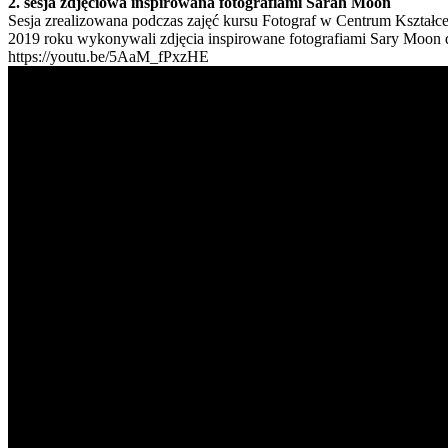
2. sesja zdjęciowa inspirowana fotografiami Sarah Moon
Sesja zrealizowana podczas zajęć kursu Fotograf w Centrum Kształce
2019 roku wykonywali zdjęcia inspirowane fotografiami Sary Moon dl
https://youtu.be/5AaM_fPxzHE