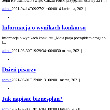
Sejm RP ustanowił Święto Chrztu Polski przyjęciem ustawy 22 [...]
admin
2021-04-14T09:27:21+00:00
14 kwietnia, 2021
|
Informacja o wynikach konkursu
Informacja o wynikach konkursu „Moja pasja początkiem drogi do
[...]
admin
2021-03-30T19:29:34+00:00
30 marca, 2021
|
Dzień pisarzy
admin
2021-03-01T15:00:13+00:00
1 marca, 2021
|
Jak napisać biznesplan?
admin
2021-02-03T20:16:04+00:00
3 lutego, 2021
|