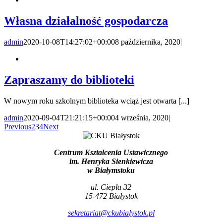
Własna działalność gospodarcza
admin
2020-10-08T14:27:02+00:00
8 października, 2020
|
Zapraszamy do biblioteki
W nowym roku szkolnym biblioteka wciąż jest otwarta [...]
admin
2020-09-04T21:21:15+00:00
4 września, 2020
|
Previous
2
3
4
Next
Centrum Kształcenia Ustawicznego
im. Henryka Sienkiewicza
w Białymstoku
ul. Ciepła 32
15-472 Białystok
sekretariat@ckubialystok.pl