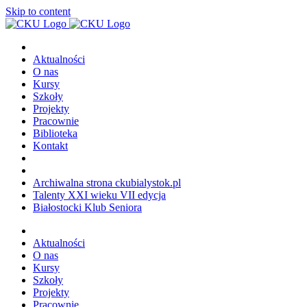
Uwaga:
Skip to content
ta
witryna
zawiera
system
Aktualności
dostępności.
O nas
Kursy
Szkoły
Projekty
Pracownie
Biblioteka
Kontakt
Archiwalna strona ckubialystok.pl
Talenty XXI wieku VII edycja
Białostocki Klub Seniora
Aktualności
O nas
Kursy
Szkoły
Projekty
Pracownie